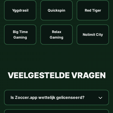
Yggdrasil
Quickspin
Red Tiger
Big Time
Relax
Nolimit City
Gaming
Gaming
VEELGESTELDE VRAGEN
Is Zoccer.app wettelijk gelicenseerd?