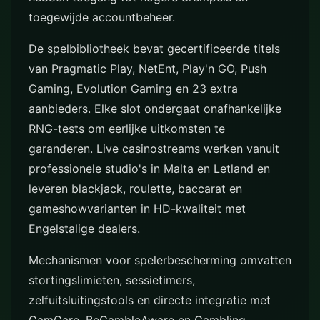
toegewijde accountbeheer.
De spelbibliotheek bevat gecertificeerde titels
van Pragmatic Play, NetEnt, Play'n GO, Push
Gaming, Evolution Gaming en 23 extra
aanbieders. Elke slot ondergaat onafhankelijke
RNG-tests om eerlijke uitkomsten te
garanderen. Live casinostreams werken vanuit
professionele studio's in Malta en Letland en
leveren blackjack, roulette, baccarat en
gameshowvarianten in HD-kwaliteit met
Engelstalige dealers.
Mechanismen voor spelerbescherming omvatten
stortingslimieten, sessietimers,
zelfuitsluitingstools en directe integratie met