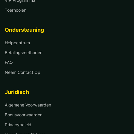
VIP Programma
Toernooien
Ondersteuning
Helpcentrum
Betalingsmethoden
FAQ
Neem Contact Op
Juridisch
Algemene Voorwaarden
Bonusvoorwaarden
Privacybeleid