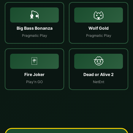
🎣
🐺
Big Bass Bonanza
Wolf Gold
Pragmatic Play
Pragmatic Play
🃏
🤠
Fire Joker
Dead or Alive 2
Play'n GO
NetEnt