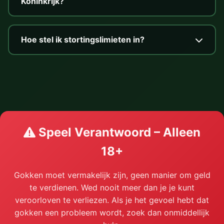
Koninkrijk?
Hoe stel ik stortingslimieten in?
Speel Verantwoord – Alleen
18+
Gokken moet vermakelijk zijn, geen manier om geld
te verdienen. Wed nooit meer dan je je kunt
veroorloven te verliezen. Als je het gevoel hebt dat
gokken een probleem wordt, zoek dan onmiddellijk