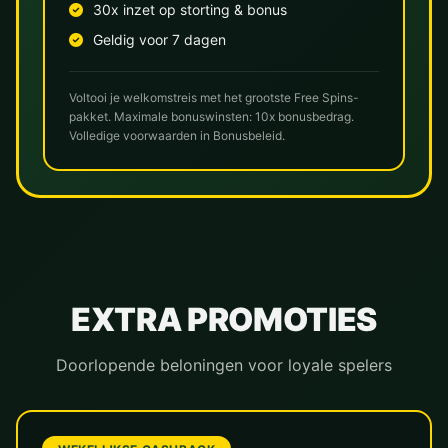
30x inzet op storting & bonus
Geldig voor 7 dagen
Voltooi je welkomstreis met het grootste Free Spins-
pakket. Maximale bonuswinsten: 10x bonusbedrag.
Volledige voorwaarden in Bonusbeleid.
EXTRA PROMOTIES
Doorlopende beloningen voor loyale spelers