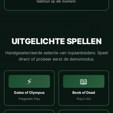
telefoon op elk moment.
UITGELICHTE SPELLEN
Handgeselecteerde selectie van topaanbieders. Speel
direct of probeer eerst de demomodus.
⚡
📖
Gates of Olympus
Book of Dead
Pragmatic Play
Play'n GO