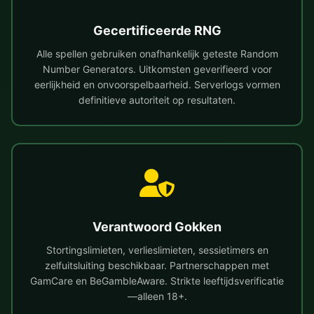
Gecertificeerde RNG
Alle spellen gebruiken onafhankelijk geteste Random
Number Generators. Uitkomsten geverifieerd voor
eerlijkheid en onvoorspelbaarheid. Serverlogs vormen
definitieve autoriteit op resultaten.
Verantwoord Gokken
Stortingslimieten, verlieslimieten, sessietimers en
zelfuitsluiting beschikbaar. Partnerschappen met
GamCare en BeGambleAware. Strikte leeftijdsverificatie
—alleen 18+.