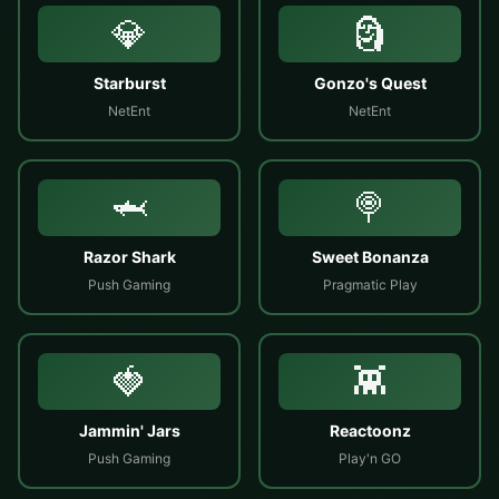
💎
🗿
Starburst
Gonzo's Quest
NetEnt
NetEnt
🦈
🍭
Razor Shark
Sweet Bonanza
Push Gaming
Pragmatic Play
🍓
👾
Jammin' Jars
Reactoonz
Push Gaming
Play'n GO