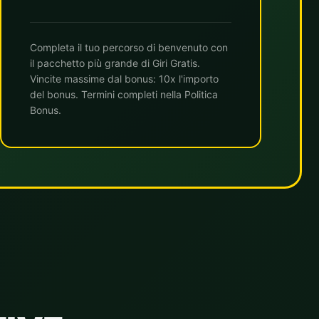
Completa il tuo percorso di benvenuto con
il pacchetto più grande di Giri Gratis.
Vincite massime dal bonus: 10x l'importo
del bonus. Termini completi nella Politica
Bonus.