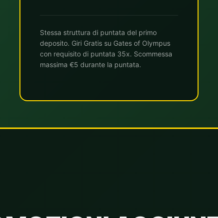
Stessa struttura di puntata del primo
deposito. Giri Gratis su Gates of Olympus
con requisito di puntata 35x. Scommessa
massima €5 durante la puntata.