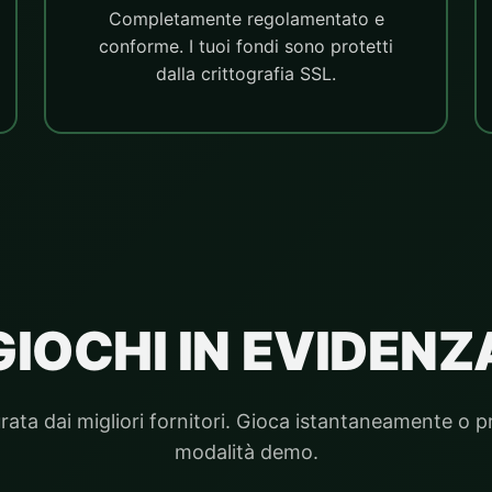
Completamente regolamentato e
conforme. I tuoi fondi sono protetti
dalla crittografia SSL.
GIOCHI IN EVIDENZ
rata dai migliori fornitori. Gioca istantaneamente o p
modalità demo.