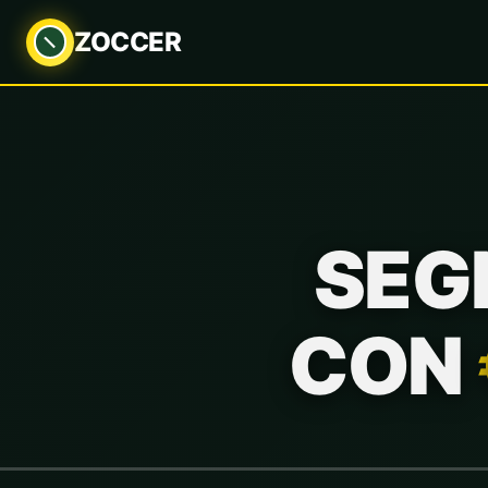
ZOCCER
SEG
CON