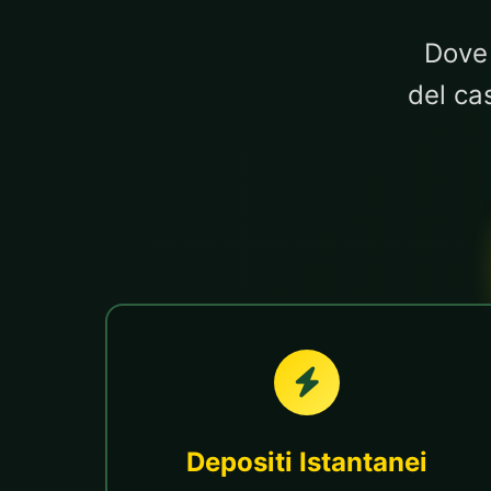
Dove 
del ca
Depositi Istantanei