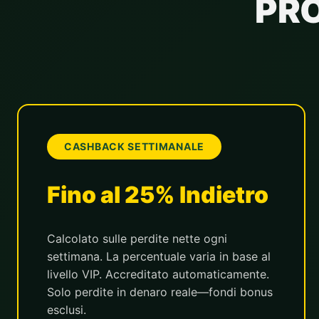
PRO
CASHBACK SETTIMANALE
Fino al 25% Indietro
Calcolato sulle perdite nette ogni
settimana. La percentuale varia in base al
livello VIP. Accreditato automaticamente.
Solo perdite in denaro reale—fondi bonus
esclusi.